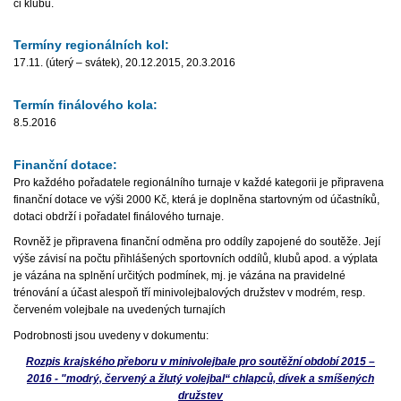
či klubu.
Termíny regionálních kol:
17.11. (úterý – svátek), 20.12.2015, 20.3.2016
Termín finálového kola:
8.5.2016
Finanční dotace:
Pro každého pořadatele regionálního turnaje v každé kategorii je připravena
finanční dotace ve výši 2000 Kč, která je doplněna startovným od účastníků,
dotaci obdrží i pořadatel finálového turnaje.
Rovněž je připravena finanční odměna pro oddíly zapojené do soutěže. Její
výše závisí na počtu přihlášených sportovních oddílů, klubů apod. a výplata
je vázána na splnění určitých podmínek, mj. je vázána na pravidelné
trénování a účast alespoň tří minivolejbalových družstev v modrém, resp.
červeném volejbale na uvedených turnajích
Podrobnosti jsou uvedeny v dokumentu:
Rozpis krajského přeboru v minivolejbale pro soutěžní období 2015 –
2016 - "modrý, červený a žlutý volejbal“ chlapců, dívek a smíšených
družstev