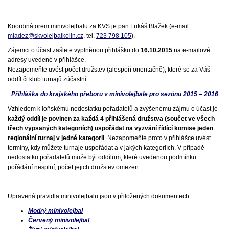
Koordinátorem minivolejbalu za KVS je pan Lukáš Blažek (e-mail:
mladez@skvolejbalkolin.cz
, tel.
723 798 105
).
Zájemci o účast zašlete vyplněnou přihlášku do
16.10.2015
na e-mailové
adresy uvedené v přihlášce.
Nezapomeňte uvést počet družstev (alespoň orientačně), které se za Váš
oddíl či klub turnajů zúčastní.
Přihláška do krajského přeboru v minivolejbale pro sezónu 2015 – 2016
Vzhledem k loňskému nedostatku pořadatelů a zvýšenému zájmu o účast je
každý oddíl je povinen za každá 4 přihlášená družstva (součet ve všech
třech vypsaných kategoriích) uspořádat na vyzvání řídící komise jeden
regionální turnaj v jedné kategorii
. Nezapomeňte proto v přihlášce uvést
termíny, kdy můžete turnaje uspořádat a v jakých kategoriích. V případě
nedostatku pořadatelů může být oddílům, které uvedenou podmínku
pořádání nesplní, počet jejich družstev omezen.
Upravená pravidla minivolejbalu jsou v přiložených dokumentech:
Modrý minivolejbal
Červený minivolejbal