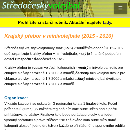
☰
Prohlížíte si starší ročník. Aktuální najdete
tady
.
Krajský přebor v minivolejbale (2015 - 2016)
Středočeský krajský volejbalový svaz (KVS) v soutěžním období 2015-2016
opět organizuje krajský přebor v minivolejbale, který je finančně podpořen
dotací z rozpočtu Středočeského KVS.
Krajský přebor je vypsán ve třech kategoriích -
modrý
minivolejbal trojic pro
chlapce a dívky narozené 1.7.2003 a mladší,
červený
minivolejbal dvojic pro
chlapce a dívky narozené 1.7.2005 a mladší a
žlutý
minivolejbal dvojic pro
chlapce a dívky narozené 1.7.2007 a mladší.
Organizace:
V každé kategorii se uskuteční 3 regionální kola a 1 finálové kolo. Počet
pořadatelů (turnajů) v každém regionálním kole bude určen podle počtu
přihlášených družstev. Finálové kolo bude pořádat pro celý kraj jeden
vybraný pořadatel a právo zúčastnit se finálového kola bude mít v dané
kategorii alespoň jedno družstvo z každého přihlášeného sportovního oddílu