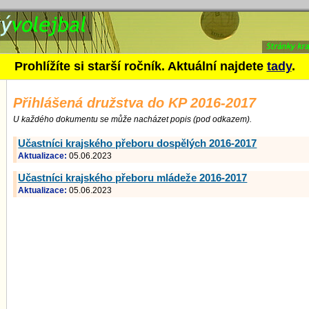
družstva do KP 2016-2017
Prohlížíte si starší ročník. Aktuální najdete
tady
.
Přihlášená družstva do KP 2016-2017
U každého dokumentu se může nacházet popis (pod odkazem).
Učastníci krajského přeboru dospělých 2016-2017
Aktualizace:
05.06.2023
Učastníci krajského přeboru mládeže 2016-2017
Aktualizace:
05.06.2023