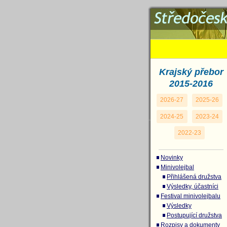
Přihlášená 
Krajský přebor
2015-2016
2026-27
2025-26
2024-25
2023-24
2022-23
Novinky
Minivolejbal
Přihlášená družstva
Výsledky, účastníci
Festival minivolejbalu
Výsledky
Postupující družstva
Rozpisy a dokumenty