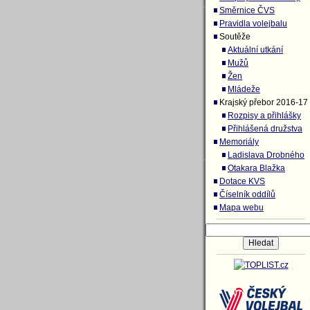
Směrnice ČVS
Pravidla volejbalu
Soutěže
Aktuální utkání
Mužů
Žen
Mládeže
Krajský přebor 2016-17
Rozpisy a přihlášky
Přihlášená družstva
Memoriály
Ladislava Drobného
Otakara Blažka
Dotace KVS
Číselník oddílů
Mapa webu