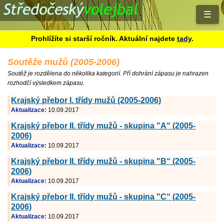
☰
Prohlížíte si starší ročník. Aktuální najdete
tady
.
Soutěže mužů (2005-2006)
Soutěž je rozdělena do několika kategorií. Pří dohrání zápasu je nahrazen
rozhodčí výsledkem zápasu.
Krajský přebor I. třídy mužů (2005-2006)
Aktualizace:
10.09.2017
Krajský přebor II. třídy mužů - skupina "A“ (2005-
2006)
Aktualizace:
10.09.2017
Krajský přebor II. třídy mužů - skupina "B“ (2005-
2006)
Aktualizace:
10.09.2017
Krajský přebor II. třídy mužů - skupina "C“ (2005-
2006)
Aktualizace:
10.09.2017