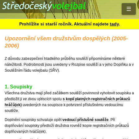
☰
Prohlížíte si starší ročník. Aktuální najdete
tady
.
Upozornění všem družstvům dospělých (2005-
2006)
Z důvodu zabezpečení hladkého průběhu soutěží připomínáme některé
náležitosti. Podrobnosti jsou uvedeny v Rozpise soutěží a v jeho Doplňku a v
Soutěžním řádu volejbalu (SŘV).
1. Soupisky
Všechna družstva mají před začátkem soutěží povinnost vyhotovit soupisku a
předložit ji
ve dvou výtiscích
spolu
s kopií platných registračních průkazů
hráčů(ek)
uvedených na soupisce k potvrzení příslušnému vedoucímu
soutěže.
Doplnění soupisky schvaluje opět
vedoucí příslušné soutěže
. Při
doplňování soupisky předloží družstva rovněž kopie registračních průkazů
doplňovaných hráčů(ek).