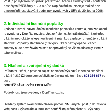
Postup při vytváření soupisek, přeřazování hráčů a střídavý start v soutěžích
dospělých řeší články 6, 7 a 8 SŘV. Doplňování soupisek je možné
bez
omezení při respektování podmínek uvedených v SŘV do 20. ledna 2006
.
2. Individuální licenční poplatky
Způsob hrazení individuálních licenčních poplatků a kontrola jeho zaplacení
je uvedena v Doplňku rozpisu. Upozorňujeme, že hráč (hráčka), který před
utkáním neprokáže vylepenou licenční známkou zaplacení, nemůže v utkání
startovat. Případný start hráče (hráčky) v utkání bez vylepené licenční
známky bude považován za start neoprávněný se všemi důsledky, které z
toho vyplývají.
3. Hlášení a zveřejnění výsledků
Pořadatel utkání je povinen zajistit nahlášení výsledků ihned po skončení
utkání (ještě týž den) pomocí SMS zprávy na telefonní číslo
603 356 667
ve
tvaru:
SOUTĚŽ ZÁPAS VÝSLEDEK MÍČE
Podrobnosti jsou uvedeny v Doplňku rozpisu.
Uvedený systém okamžitého hlášení pomocí SMS urychlí přístup družstev a
veřejnosti k výsledkům a tabulkám soutěží krajského přeboru. Výsledky