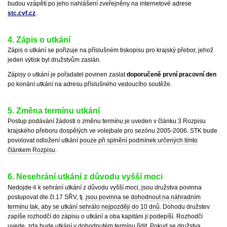
budou vzápětí po jeho nahlášení zveřejněny na internetové adrese
stc.cvf.cz
.
4. Zápis o utkání
Zápis o utkání se pořizuje na příslušném tiskopisu pro krajský přebor, jehož
jeden výtisk byl družstvům zaslán.
Zápisy o utkání je pořadatel povinen zaslat
doporučeně první pracovní den
po konání utkání na adresu příslušného vedoucího soutěže.
5. Změna termínu utkání
Postup podávání žádosti o změnu termínu je uveden v článku 3 Rozpisu
krajského přeboru dospělých ve volejbale pro sezónu 2005-2006. STK bude
povolovat odložení utkání
pouze při splnění podmínek určených tímto
článkem Rozpisu
.
6. Nesehrání utkání z důvodu vyšší moci
Nedojde-li k sehrání utkání z důvodu vyšší moci, jsou družstva povinna
postupovat dle čl.17 SŘV, tj.
jsou povinna se dohodnout na náhradním
termínu tak, aby se utkání sehrálo nejpozději do 10 dnů
. Dohodu družstev
zapíše rozhodčí do zápisu o utkání a oba kapitáni ji podepíší. Rozhodčí
uvede, zda bude utkání v dohodnutém termínu řídit. Pokud se družstva