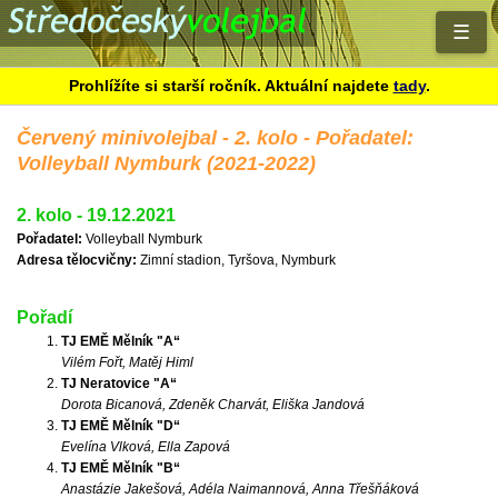
☰
Prohlížíte si starší ročník. Aktuální najdete
tady
.
Červený minivolejbal - 2. kolo - Pořadatel:
Volleyball Nymburk (2021-2022)
2. kolo - 19.12.2021
Pořadatel:
Volleyball Nymburk
Adresa tělocvičny:
Zimní stadion, Tyršova, Nymburk
Pořadí
TJ EMĚ Mělník "A“
Vilém Fořt, Matěj Himl
TJ Neratovice "A“
Dorota Bicanová, Zdeněk Charvát, Eliška Jandová
TJ EMĚ Mělník "D“
Evelína Vlková, Ella Zapová
TJ EMĚ Mělník "B“
Anastázie Jakešová, Adéla Naimannová, Anna Třešňáková