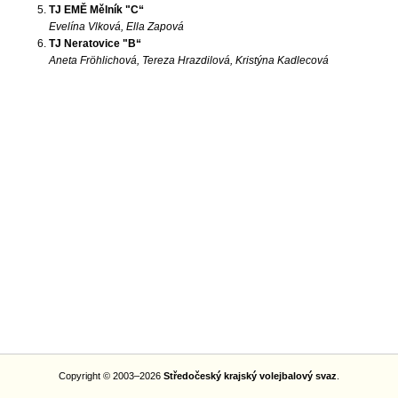
TJ EMĚ Mělník "C“
Evelína Vlková, Ella Zapová
TJ Neratovice "B“
Aneta Fröhlichová, Tereza Hrazdilová, Kristýna Kadlecová
Copyright © 2003–2026
Středočeský krajský volejbalový svaz
.