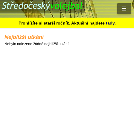
☰
Prohlížíte si starší ročník. Aktuální najdete
tady
.
Nejbližší utkání
Nebylo nalezeno žádné nejbližší utkání.