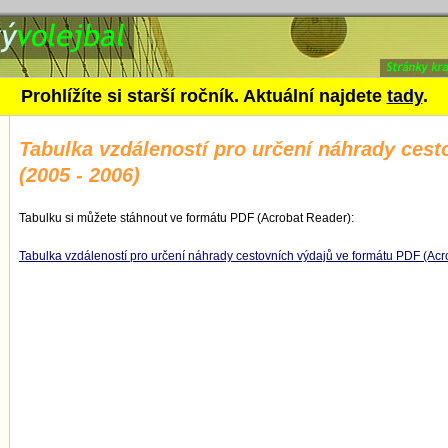
áleností pro určení náhrady cestovních
Prohlížíte si starší ročník. Aktuální najdete
tady
.
Tabulka vzdáleností pro určení náhrady cest
(2005 - 2006)
Tabulku si můžete stáhnout ve formátu PDF (Acrobat Reader):
Tabulka vzdáleností pro určení náhrady cestovních výdajů ve formátu PDF (Ac