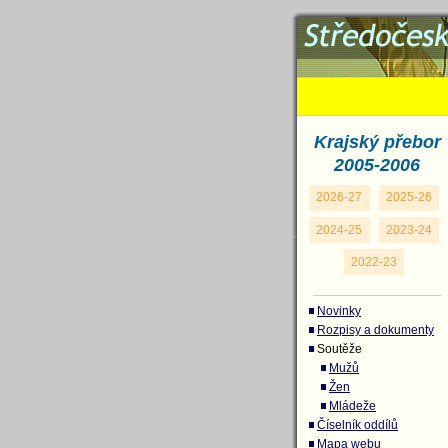
Tabulka vzd
- 2006)
Krajský přebor
2005-2006
2026-27
2025-26
2024-25
2023-24
2022-23
Novinky
Rozpisy a dokumenty
Soutěže
Mužů
Žen
Mládeže
Číselník oddílů
Mapa webu