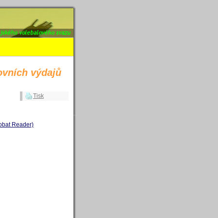
 výdajů (2005
ovních výdajů
Tisk
robat Reader)