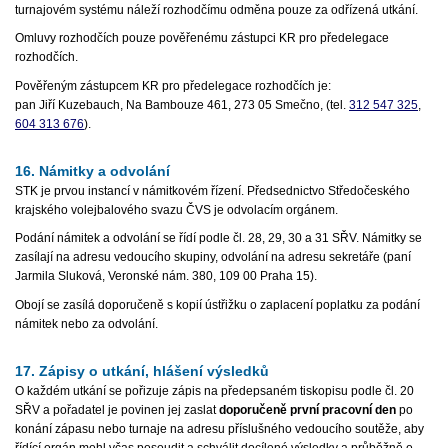
turnajovém systému náleží rozhodčímu odměna pouze za odřízená utkání.
Omluvy rozhodčích pouze pověřenému zástupci KR pro předelegace
rozhodčích.
Pověřeným zástupcem KR pro předelegace rozhodčích je:
pan Jiří Kuzebauch, Na Bambouze 461, 273 05 Smečno, (tel.
312 547 325
,
604 313 676
).
16. Námitky a odvolání
STK je prvou instancí v námitkovém řízení. Předsednictvo Středočeského
krajského volejbalového svazu ČVS je odvolacím orgánem.
Podání námitek a odvolání se řídí podle čl. 28, 29, 30 a 31 SŘV. Námitky se
zasílají na adresu vedoucího skupiny, odvolání na adresu sekretáře (paní
Jarmila Sluková, Veronské nám. 380, 109 00 Praha 15).
Obojí se zasílá doporučeně s kopií ústřižku o zaplacení poplatku za podání
námitek nebo za odvolání.
17. Zápisy o utkání, hlášení výsledků
O každém utkání se pořizuje zápis na předepsaném tiskopisu podle čl. 20
SŘV a pořadatel je povinen jej zaslat
doporučeně první pracovní den
po
konání zápasu nebo turnaje na adresu příslušného vedoucího soutěže, aby
řídící orgán mohl včas posoudit a schválit docílené výsledky a průběžně o