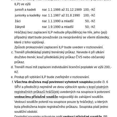
ILP) ve výši
junioři a kadeti
nar. 1.1.1986 až 31.12.1989
100,- Kč
juniorky a kadetky
nar. 1.1.1987 až 31.8.1990
100,- Kč
žáci
nar. 1.1.1990 a mladší
50,- Kč
žákyně
nar. 1.9.1990 a mladší
50,- Kč
Hráč(ka) bez zaplacení ILP nebude připuštěn(a) ke hře, jeho (její)
případný start bude považován za neoprávněný se všemi důsledky,
které z toho vyplývají.
Způsob prokazování zaplacení ILP bude uveden v rozlosování.
Trenéři předkládají platný trenérský průkaz. Nevede-li při utkání
družstvo trenér, kouč předkládá jiný průkaz ČVS nebo občanský
průkaz.
Trenéři musí mít zaplacen individuální licenční poplatek ve výši 200,-
Kč.
Postup při vybírání ILP bude zveřejněn v rozlosování.
Všechna družstva mají povinnost vyhotovit soupisku
podle čl. 6
SŘV a předložit ji
nejméně ve dvou výtiscích
spolu
s kopií platných
registračních průkazů hráčů(ek)
uvedených na soupisce k potvrzení
vedoucímu příslušné soutěže
nejpozději do zahájení soutěže.
Vedoucí soutěže potvrdí na soupisce pouze ty hráče(ky), u kterých
byla předložena kopie registračního průkazu. Soupiska platí jedno
soutěžní období.
Doplnění soupisky schvaluje opět
vedoucí příslušné soutěže
. Při