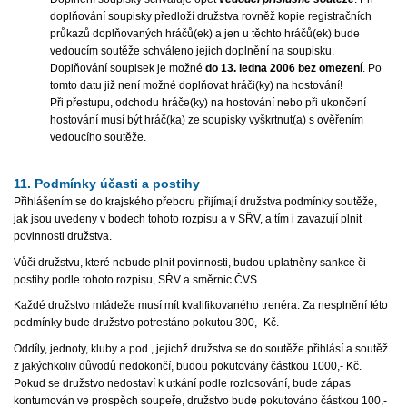
doplňování soupisky předloží družstva rovněž kopie registračních
průkazů doplňovaných hráčů(ek) a jen u těchto hráčů(ek) bude
vedoucím soutěže schváleno jejich doplnění na soupisku.
Doplňování soupisek je možné
do 13. ledna 2006 bez omezení
. Po
tomto datu již není možné doplňovat hráči(ky) na hostování!
Při přestupu, odchodu hráče(ky) na hostování nebo při ukončení
hostování musí být hráč(ka) ze soupisky vyškrtnut(a) s ověřením
vedoucího soutěže.
11. Podmínky účasti a postihy
Přihlášením se do krajského přeboru přijímají družstva podmínky soutěže,
jak jsou uvedeny v bodech tohoto rozpisu a v SŘV, a tím i zavazují plnit
povinnosti družstva.
Vůči družstvu, které nebude plnit povinnosti, budou uplatněny sankce či
postihy podle tohoto rozpisu, SŘV a směrnic ČVS.
Každé družstvo mládeže musí mít kvalifikovaného trenéra. Za nesplnění této
podmínky bude družstvo potrestáno pokutou 300,- Kč.
Oddíly, jednoty, kluby a pod., jejichž družstva se do soutěže přihlásí a soutěž
z jakýchkoliv důvodů nedokončí, budou pokutovány částkou 1000,- Kč.
Pokud se družstvo nedostaví k utkání podle rozlosování, bude zápas
kontumován ve prospěch soupeře, družstvo bude pokutováno částkou 100,-