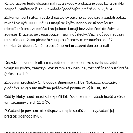
Kč a družstvu bude uložena náhrada škody v prokázané výši, která vznikla
soupeři (Směrnice č. 1/98
"Ukládání peněžitých plnění v ČVS"
, čl. 4).
Za kontumaci tří utkání bude družstvo vyloučeno ze soutěže a zaplatí pokutu
rovněž ve výši 1000,- Kč. U turnajů se čtyřmi nebo více účastníky lze
mimořádně omluvit neúčast na jednom turnaji bez vyloučení družstva ze
soutěže. Družstvo se trestá pouze hracími důsledky. Vážný důvod neúčasti
musí však družstvo předložit STK prostřednictvím vedoucího soutěže,
odeslaným doporučeně nejpozději
první pracovní den
po turnaji.
Družstva nastupují k utkáním v jednotném oblečení ve smyslu pravidel
volejbalu (tričko, trenýrky). Pokud tomu tak nebude, rozhodčí nepřipustí hráče
(hráčku) ke hře.
Za ostatní přestupky (čl. 5 odst. c Směrnice č. 1/98
"Ukládání peněžitých
plnění v ČVS"
) bude uložena pořádková pokuta ve výši 100,- Kč.
Oddíly, kluby apod. musí zabezpečit lékařskou kontrolu všech hráčů a vést o
tom záznamy dle čl. 11 SŘV.
Pořadatel je povinen mít k dispozici rozpis soutěže a na vyžádání jej
předložit rozhodčím(u).