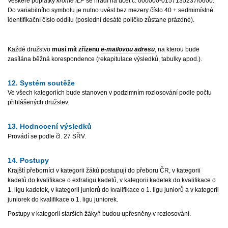
Veškeré poplatky
kromě ILP
se hradí na účet č. 000000-0157135237/0600.
Do variabilního symbolu je nutno uvést bez mezery číslo 40 + sedmimístné
identifikační číslo oddílu (poslední desáté políčko zůstane prázdné).
Každé družstvo
musí mít zřízenu
e-mailovou adresu
, na kterou bude
zasílána běžná korespondence (rekapitulace výsledků, tabulky apod.).
12. Systém soutěže
Ve všech kategoriích bude stanoven v podzimním rozlosování podle počtu
přihlášených družstev.
13. Hodnocení výsledků
Provádí se podle čl. 27 SŘV.
14. Postupy
Krajští přeborníci v kategorii žáků postupují do přeboru ČR, v kategorii
kadetů do kvalifikace o extraligu kadetů, v kategorii kadetek do kvalifikace o
1. ligu kadetek, v kategorii juniorů do kvalifikace o 1. ligu juniorů a v kategorii
juniorek do kvalifikace o 1. ligu juniorek.
Postupy v kategorii starších žákyň budou upřesněny v rozlosování.