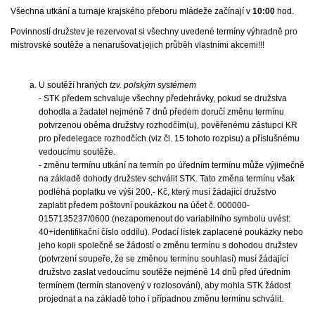
Všechna utkání a turnaje krajského přeboru mládeže začínají v
10:00
hod.
Povinností družstev je rezervovat si všechny uvedené termíny výhradně pro
mistrovské soutěže a nenarušovat jejich průběh vlastními akcemi!!!
U soutěží hraných
tzv. polským systémem
- STK předem schvaluje všechny předehrávky, pokud se družstva
dohodla a žadatel nejméně 7 dnů předem doručí změnu termínu
potvrzenou oběma družstvy rozhodčím(u), pověřenému zástupci KR
pro předelegace rozhodčích (viz čl. 15 tohoto rozpisu) a příslušnému
vedoucímu soutěže.
- změnu termínu utkání na termín po úředním termínu může výjimečně
na základě dohody družstev schválit STK. Tato změna termínu však
podléhá poplatku ve výši 200,- Kč, který musí žádající družstvo
zaplatit předem poštovní poukázkou na účet č. 000000-
0157135237/0600 (nezapomenout do variabilního symbolu uvést:
40+identifikační číslo oddílu). Podací lístek zaplacené poukázky nebo
jeho kopii společně se žádostí o změnu termínu s dohodou družstev
(potvrzení soupeře, že se změnou termínu souhlasí) musí žádající
družstvo zaslat vedoucímu soutěže nejméně 14 dnů před úředním
termínem (termín stanovený v rozlosování), aby mohla STK žádost
projednat a na základě toho i případnou změnu termínu schválit.