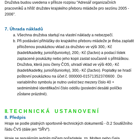
Družstva budou uvedena v příloze rozpisu "Adresář organizačních
pracovníků a hřišť družstev krajského přeboru mládeže pro sezónu 2005 -
2006".
7. Úhrada nákladů
Všechna družstva startují na vlastní náklady a nebezpečí.
Při podávání přihlášky do krajského přeboru mládeže je třeba zaplatit
přiloženou poukázkou vklad za družstvo ve výši 300,- Kč
(kadeti/kadetky, junioři/juniorky), 200,- Kč (žactvo) a podací lístek
zaplacené poukázky nebo jeho kopii zaslat současně s přihláškou.
Družstva, která jsou členy ČOS, uhradí vklad ve výši 400,- Kč
(kadeti/kadetky, junioři/juniorky), 300,- Kč (žactvo). Poplatky se hradí
poštovní poukázkou na účet č. 000000-0157135237/0600 . Do
variabilního symbolu je nutno uvést bez mezery číslo 40 +
sedmimístné identifikační číslo oddílu (poslední desáté políčko
zůstane prázdné).
II. T E C H N I C K Á U S T A N O V E N Í
8. Předpis
Hraje se podle platných sportovně-technických dokumentů - čl.2 Soutěžního
řádu ČVS (dále jen "SŘV").
Hraje se regulérním jedním míčem pořadatele, zn. Molten nebo Gala,