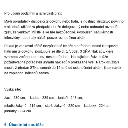
Pro utkání podzimní a jarní části platí:
Má-li pořadatel k dispozici tělocvičnu nebo halu, je hostující družstvo povinno
v ní sehrát utkání za předpokladu, že delegovaný nebo náhradní rozhodčí
zjistí, že venkovní hřiště je ke hře nezpůsobilé. Posouzení regulérnosti
tělocvičny nebo haly náleží pouze rozhodčímu utkání.
Pokud je venkovní hřiště nezpůsobilé ke hře a pořadatel nemá k dispozici
halu ani tělocvičnu, postupuje se dle čl. 17, odst. 3 SŘV. Náklady, které
vzniknou změnou termínu, nese pořadatel. Hostující družstvo může
požadovat na pořadateli úhradu nákladů v prokázané výši. Nárok družstva
musí být předán STK písemně do 15 dnů od uskutečnění utkání, jinak nárok
na zaplacení nákladů zaniká.
Výška sítě:
žáci - 230 cm, kadeti - 239 cm, junioři - 243 cm,
mladší žákyně - 215 cm, starší žákyně - 220 cm, kadetky - 224 cm,
juniorky - 224 cm.
6. Účastníci soutěže