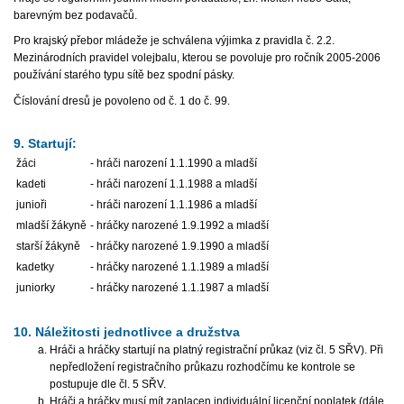
barevným bez podavačů.
Pro krajský přebor mládeže je schválena výjimka z pravidla č. 2.2.
Mezinárodních pravidel volejbalu, kterou se povoluje pro ročník 2005-2006
používání starého typu sítě bez spodní pásky.
Číslování dresů je povoleno od č. 1 do č. 99.
9. Startují:
žáci
- hráči narození 1.1.1990 a mladší
kadeti
- hráči narození 1.1.1988 a mladší
junioři
- hráči narození 1.1.1986 a mladší
mladší žákyně
- hráčky narozené 1.9.1992 a mladší
starší žákyně
- hráčky narozené 1.9.1990 a mladší
kadetky
- hráčky narozené 1.1.1989 a mladší
juniorky
- hráčky narozené 1.1.1987 a mladší
10. Náležitosti jednotlivce a družstva
Hráči a hráčky startují na platný registrační průkaz (viz čl. 5 SŘV). Při
nepředložení registračního průkazu rozhodčímu ke kontrole se
postupuje dle čl. 5 SŘV.
Hráči a hráčky musí mít zaplacen individuální licenční poplatek (dále