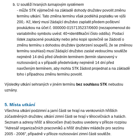
U soutěží hraných
turnajovým systémem
- může STK výjimečně na základě dohody družstev povolit změnu
termínu utkání. Tato změna termínu však podléhá poplatku ve výši
200,- Kč, který musí žádající družstvo zaplatit předem poštovní
poukázkou na účet č. 000000-0157135237/0600 (nezapomenout do
variabilního symbolu uvést: 40+identifikační číslo oddílu). Podací
lístek zaplacené poukázky nebo jeho kopii společně se žádostí o
změnu termínu s dohodou družstev (potvrzení soupeřů, že se změnou
termínu souhlasí) musí žádající družstvo zaslat vedoucímu soutěže
nejméně 14 dnů před úředním termínem (termín stanovený v
rozlosování) a v případě předehrávky nejméně 14 dní před
navrženým termínem, aby mohla STK žádost projednat a na základě
toho i případnou změnu termínu povolit.
Výsledky utkání sehraných v jiném termínu
bez souhlasu STK
nebudou
uznány.
5. Místa utkání
Všechna utkání podzimní a jarní části se hrají na venkovních hřištích
zúčastněných družstev, utkání zimní části se hrají v tělocvičnách a halách.
Seznam a adresy hřišť a tělocvičen (hal) budou uvedeny v příloze rozpisu
"Adresář organizačních pracovníků a hřišť družstev mládeže pro sezónu
2005 - 2006", případně v příloze rozlosování zimní části soutěže.