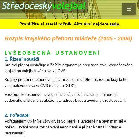
☰
Prohlížíte si starší ročník. Aktuální najdete
tady
.
Rozpis krajského přeboru mládeže (2005 - 2006)
I. V Š E O B E C N Á U S T A N O V E N Í
1. Řízení soutěží
Krajský přebor vyhlašuje a řídícím orgánem je předsednictvo Středočeského
krajského volejbalového svazu ČVS.
Krajský přebor řídí Sportovně technická komise Středočeského krajského
volejbalového svazu ČVS (dále jen "STK").
Veškerou korespondenci včetně zápisů z utkání zasílejte na adresu
vedoucího příslušné soutěže. Tyto adresy budou uvedeny v rozlosování.
2. Pořadatel
Pořadatelem utkání je vždy družstvo, které je uvedené na prvním místě v
pořadu utkání podle rozlosování nebo např. v případě turnajů přímo v
rozlosování.