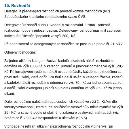
15. Rozhodčí
Delegaci a předelegaci rozhodčích provádí komise rozhodčích (KR)
Středočeského krajského volejbalového svazu ČVS.
Delegovaní rozhodčí budou uvedeni v rozlosování. Listina - adresář
rozhodčích bude v příloze rozpisu. Delegovaný rozhodčí musí mít zaplacen
individuální licenční poplatek ve výši 200,- Kč.
Při nedostavení se delegovaných rozhodčích se postupuje podle čl. 21 SŘV.
Odměny rozhodčím:
Za jedno utkání v kategorii žactva, kadetů a kadetek náleží rozhodčímu
odměna ve výši 100,- Kč, v kategorii juniorů a juniorek odměna ve výši 120,-
Kč. Při turnajovém systému náleží uvedené částky každému rozhodčímu za
první dvě utkání, která odřídí. Za třetí a další utkání v kategorii žactva, kadetů
a kadetek náleží rozhodčímu odměna ve výši 70,- Kč za jedno utkání, za třetí
a další utkání v kategorii juniorů a juniorek odměna ve výši 85,- Kč za jedno
utkání.
Dále rozhodčímu náleží náhrada cestovních výdajů ve výši 2,- Kč/km dle
tabulky vzdáleností, která bude součástí rozlosování (v místě bydliště ve výši
25,- Kč), a stravné podle příslušného zákona o cestovních náhradách (viz
Směrnice č. 2/2004 o hospodaření a účtování v ČVS).
V případě nesehrání utkání náleží odměna rozhodčímu v plné výši, při