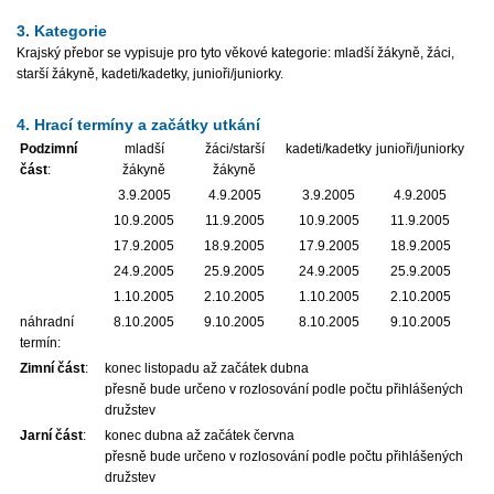
3. Kategorie
Krajský přebor se vypisuje pro tyto věkové kategorie: mladší žákyně, žáci,
starší žákyně, kadeti/kadetky, junioři/juniorky.
4. Hrací termíny a začátky utkání
Podzimní
mladší
žáci/starší
kadeti/kadetky
junioři/juniorky
část
:
žákyně
žákyně
3.9.2005
4.9.2005
3.9.2005
4.9.2005
10.9.2005
11.9.2005
10.9.2005
11.9.2005
17.9.2005
18.9.2005
17.9.2005
18.9.2005
24.9.2005
25.9.2005
24.9.2005
25.9.2005
1.10.2005
2.10.2005
1.10.2005
2.10.2005
náhradní
8.10.2005
9.10.2005
8.10.2005
9.10.2005
termín:
Zimní část
:
konec listopadu až začátek dubna
přesně bude určeno v rozlosování podle počtu přihlášených
družstev
Jarní část
:
konec dubna až začátek června
přesně bude určeno v rozlosování podle počtu přihlášených
družstev