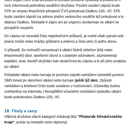
nich informovat jednotlivá soutěžící družstva. Pozdní zaslání zápisů bude
STK ve smyslu finančních předpisů ČVS pokutovat částkou 100,- Kč. STK
bude zaslání zápisů na adresu jiného vedoucího soutěže též pokutovat a to
stejnou částkou. Nedojde-li zápis ani po urgenci, kontumuje se utkání ve
prospěch soupeře.
Do zápisu se neuvádí čísla registračních průkazů, je nutné však vypsat celé
jméno hráče nebo hráčky (příjmení a jméno) a číslo jeho či jejího dresu.
V případě, že rozhodčí nenastoupí k utkání řádně oblečen (bílý nebo
tmavomodrý úbor, sportovní obuv) a s platným odznakem, zaznamenají
kapitáni, resp. trenéři družstev tuto skutečnost do zápisu a to při jeho podpisu
po utkání.
Pořadatel utkání nebo turnaje je povinen zajistit nahlášení výsledků pomocí
SMS ihned po skončení utkání nebo turnaje (
ještě týž den
). Způsob
nahlášení a telefonní číslo bude uvedeno v rozlosování. (Výsledky budou
zveřejněny na internetu.) Nezajištění včasného nahlášení výsledku utkání
bude pokutováno částkou 100,- Kč.
18. Tituly a ceny
Vítězná družstva všech kategorií získávají titul
"Přeborník Středočeského
kraje“
, pohár (a medaile nebo diplomy).