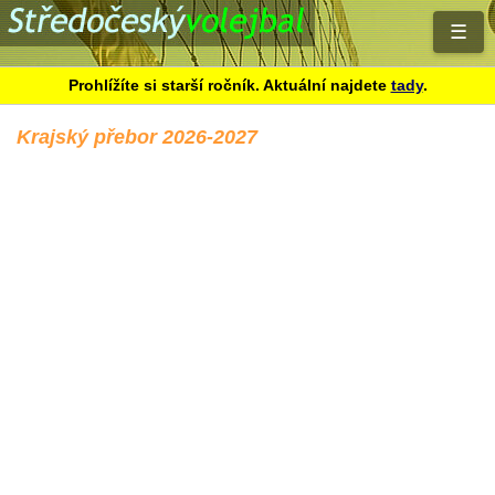
☰
Prohlížíte si starší ročník. Aktuální najdete
tady
.
Krajský přebor 2026-2027