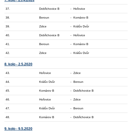
7. kolo - 25.4.2020
37.
Dobřichovice B
-
Hořovice
38.
Beroun
-
Komárov B
39.
Zdice
-
Králův Dvůr
40.
Dobřichovice B
-
Hořovice
41.
Beroun
-
Komárov B
42.
Zdice
-
Králův Dvůr
8. kolo - 2.5.2020
43.
Hořovice
-
Zdice
44.
Králův Dvůr
-
Beroun
45.
Komárov B
-
Dobřichovice B
46.
Hořovice
-
Zdice
47.
Králův Dvůr
-
Beroun
48.
Komárov B
-
Dobřichovice B
9. kolo - 9.5.2020