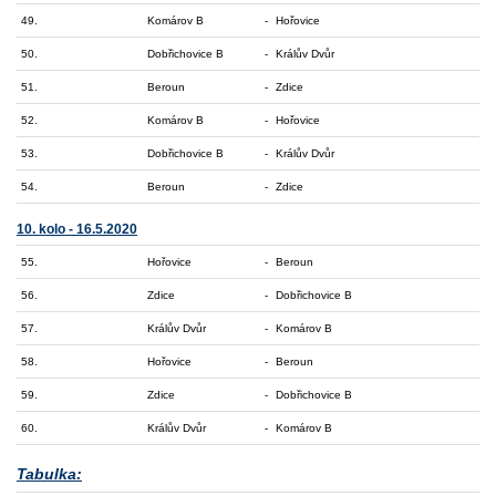
49.
Komárov B
-
Hořovice
50.
Dobřichovice B
-
Králův Dvůr
51.
Beroun
-
Zdice
52.
Komárov B
-
Hořovice
53.
Dobřichovice B
-
Králův Dvůr
54.
Beroun
-
Zdice
10. kolo - 16.5.2020
55.
Hořovice
-
Beroun
56.
Zdice
-
Dobřichovice B
57.
Králův Dvůr
-
Komárov B
58.
Hořovice
-
Beroun
59.
Zdice
-
Dobřichovice B
60.
Králův Dvůr
-
Komárov B
Tabulka: