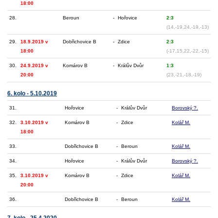
18:00
28.
Beroun
-
Hořovice
2:3
(14,-19,24,-19,-13)
29.
18.9.2019 v
Dobřichovice B
-
Zdice
2:3
18:00
(-17,15,22,-22,-15)
30.
24.9.2019 v
Komárov B
-
Králův Dvůr
1:3
20:00
(23,-21,-18,-19)
6. kolo - 5.10.2019
31.
Hořovice
-
Králův Dvůr
Borovský ?.
32.
3.10.2019 v
Komárov B
-
Zdice
Kolář M.
18:00
33.
Dobřichovice B
-
Beroun
Kolář M.
34.
Hořovice
-
Králův Dvůr
Borovský ?.
35.
3.10.2019 v
Komárov B
-
Zdice
Kolář M.
20:00
36.
Dobřichovice B
-
Beroun
Kolář M.