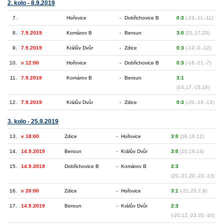
2. kolo - 8.9.2019
7.
Hořovice
-
Dobřichovice B
0:3
(-23,-11,-11)
8.
7.9.2019
Komárov B
-
Beroun
3:0
(21,17,23)
9.
7.9.2019
Králův Dvůr
-
Zdice
0:3
(-12,-0,-12)
10.
v 12:00
Hořovice
-
Dobřichovice B
0:3
(-16,-21,-7)
11.
7.9.2019
Komárov B
-
Beroun
3:1
(14,17,-15,18)
12.
7.9.2019
Králův Dvůr
-
Zdice
0:3
(-20,-19,-13)
3. kolo - 25.9.2019
13.
v 18:00
Zdice
-
Hořovice
3:0
(16,16,12)
14.
14.9.2019
Beroun
-
Králův Dvůr
3:0
(10,18,14)
15.
14.9.2019
Dobřichovice B
-
Komárov B
2:3
(20,-21,20,-23,-13)
16.
v 20:00
Zdice
-
Hořovice
3:1
(-21,23,7,8)
17.
14.9.2019
Beroun
-
Králův Dvůr
2:3
(-20,12,-23,20,-10)