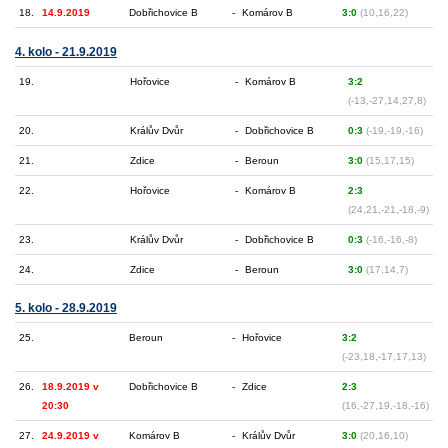
18.
14.9.2019
Dobřichovice B
-
Komárov B
3:0
(10,16,22)
4. kolo - 21.9.2019
19.
Hořovice
-
Komárov B
3:2
(-13,-27,14,27,8)
20.
Králův Dvůr
-
Dobřichovice B
0:3
(-19,-19,-16)
21.
Zdice
-
Beroun
3:0
(15,17,15)
22.
Hořovice
-
Komárov B
2:3
(24,21,-21,-18,-9)
23.
Králův Dvůr
-
Dobřichovice B
0:3
(-16,-16,-8)
24.
Zdice
-
Beroun
3:0
(17,14,7)
5. kolo - 28.9.2019
25.
Beroun
-
Hořovice
3:2
(-23,18,-17,17,13)
26.
18.9.2019 v
Dobřichovice B
-
Zdice
2:3
20:30
(16,-27,19,-18,-16)
27.
24.9.2019 v
Komárov B
-
Králův Dvůr
3:0
(20,16,10)