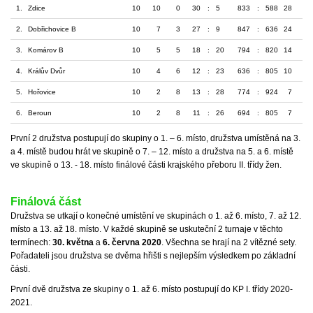
1.
Zdice
10
10
0
30
:
5
833
:
588
28
2.
Dobřichovice B
10
7
3
27
:
9
847
:
636
24
3.
Komárov B
10
5
5
18
:
20
794
:
820
14
4.
Králův Dvůr
10
4
6
12
:
23
636
:
805
10
5.
Hořovice
10
2
8
13
:
28
774
:
924
7
6.
Beroun
10
2
8
11
:
26
694
:
805
7
První 2 družstva postupují do skupiny o 1. – 6. místo, družstva umístěná na 3.
a 4. místě budou hrát ve skupině o 7. – 12. místo a družstva na 5. a 6. místě
ve skupině o 13. - 18. místo finálové části krajského přeboru II. třídy žen.
Finálová část
Družstva se utkají o konečné umístění ve skupinách o 1. až 6. místo, 7. až 12.
místo a 13. až 18. místo. V každé skupině se uskuteční 2 turnaje v těchto
termínech:
30. května
a
6. června 2020
. Všechna se hrají na 2 vítězné sety.
Pořadateli jsou družstva se dvěma hřišti s nejlepším výsledkem po základní
části.
První dvě družstva ze skupiny o 1. až 6. místo postupují do KP I. třídy 2020-
2021.