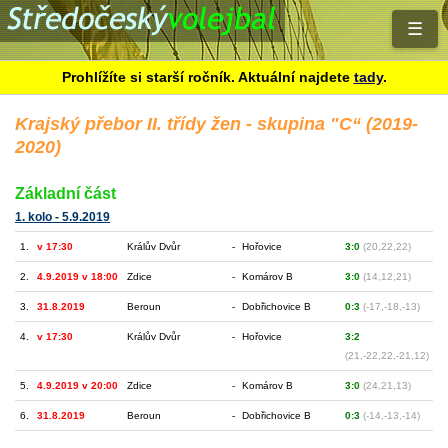
☰
Prohlížíte si starší ročník. Aktuální najdete
tady
.
Krajský přebor II. třídy žen - skupina "C“ (2019-
2020)
Základní část
1. kolo - 5.9.2019
1.
v 17:30
Králův Dvůr
-
Hořovice
3:0
(20,22,22)
2.
4.9.2019 v 18:00
Zdice
-
Komárov B
3:0
(14,12,21)
3.
31.8.2019
Beroun
-
Dobřichovice B
0:3
(-17,-18,-13)
4.
v 17:30
Králův Dvůr
-
Hořovice
3:2
(21,-22,22,-21,12)
5.
4.9.2019 v 20:00
Zdice
-
Komárov B
3:0
(24,21,13)
6.
31.8.2019
Beroun
-
Dobřichovice B
0:3
(-14,-13,-14)