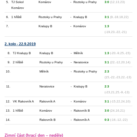
5.
TJ Sokol
Komárov
-
Roztoky u Prahy
3:0
(12,13,23)
Komárov
6.
1 hřiště
Roztoky u Prahy
-
Kralupy B
3:1
(9,-18,18,22)
7.
Kralupy B
-
Komárov
1:3
(-19,23,-22,-21)
2. kolo - 22.9.2019
8.
TJ Kralupy B
Kralupy B
-
Mělník
1:3
(-20,-9,25,-15)
9.
2 hřiště
Roztoky u Prahy
-
Neratovice
3:1
(22,-12,20,14)
10.
Mělník
-
Roztoky u Prahy
2:3
(15,-22,-23,22,-13)
11.
Neratovice
-
Kralupy B
2:3
(-23,21,25,-9,-13)
12.
VK Rakovník A
Rakovník A
-
Komárov
3:1
(-15,22,24,10)
13.
1 hřiště
Komárov
-
Rakovník B
3:0
(24,16,21)
14.
Rakovník B
-
Rakovník A
0:3
(-16,-12,-22)
Zimní část (hrací den – neděle)