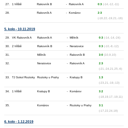
27.
1 hřiště
Rakovník B
-
Rakovník A
0:3
(-14,-12,-11)
28.
Rakovník A
-
Komárov
2:3
(-18,22,-19,21,-16)
5. kolo - 10.11.2019
29.
VK Rakovník A
Rakovník A
-
Mělník
0:3
(-14,-14,-24)
30.
2 hřiště
Rakovník B
-
Neratovice
0:3
(-10,-8,-12)
31.
Mělník
-
Rakovník B
3:0
(10,9,10)
32.
Neratovice
-
Rakovník A
2:3
(-21,-24,21,25,-6)
33.
TJ Sokol Roztoky
Roztoky u Prahy
-
Kralupy B
1:3
(-23,21,-19,-13)
34.
1 hřiště
Kralupy B
-
Komárov
3:2
(-18,19,17,-19,11)
35.
Komárov
-
Roztoky u Prahy
3:1
(-17,22,24,18)
6. kolo - 1.12.2019