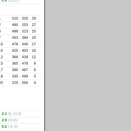
2:0
(12,12)
1
510
:
320
29
2
490
:
253
27
4
499
:
315
25
7
453
:
394
20
10
478
:
440
17
10
425
:
403
16
12
368
:
439
12
15
365
:
478
8
17
380
:
487
6
18
335
:
499
5
20
225
:
500
0
2:1
(9,-21,8)
2:0
(20,6)
0:2
(-6,-9)