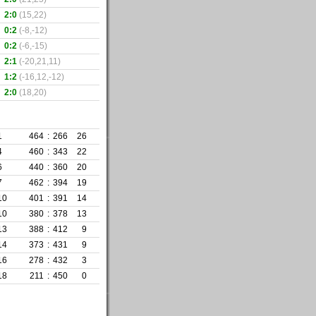
2:0
(15,22)
0:2
(-8,-12)
0:2
(-6,-15)
2:1
(-20,21,11)
1:2
(-16,12,-12)
2:0
(18,20)
1
464
:
266
26
4
460
:
343
22
6
440
:
360
20
7
462
:
394
19
10
401
:
391
14
10
380
:
378
13
13
388
:
412
9
14
373
:
431
9
16
278
:
432
3
18
211
:
450
0