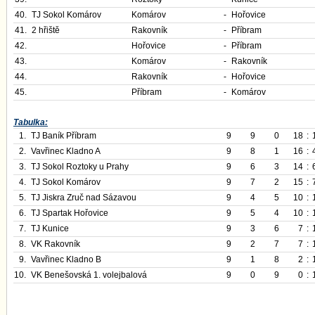
40.
TJ Sokol Komárov
Komárov
-
Hořovice
41.
2 hřiště
Rakovník
-
Příbram
42.
Hořovice
-
Příbram
43.
Komárov
-
Rakovník
44.
Rakovník
-
Hořovice
45.
Příbram
-
Komárov
Tabulka:
1.
TJ Baník Příbram
9
9
0
18
:
2.
Vavřinec Kladno A
9
8
1
16
:
3.
TJ Sokol Roztoky u Prahy
9
6
3
14
:
4.
TJ Sokol Komárov
9
7
2
15
:
5.
TJ Jiskra Zruč nad Sázavou
9
4
5
10
:
6.
TJ Spartak Hořovice
9
5
4
10
:
7.
TJ Kunice
9
3
6
7
:
8.
VK Rakovník
9
2
7
7
:
9.
Vavřinec Kladno B
9
1
8
2
:
10.
VK Benešovská 1. volejbalová
9
0
9
0
: