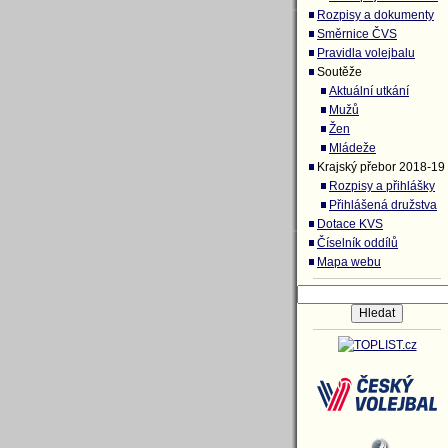
Rozpisy a dokumenty
Směrnice ČVS
Pravidla volejbalu
Soutěže
Aktuální utkání
Mužů
Žen
Mládeže
Krajský přebor 2018-19
Rozpisy a přihlášky
Přihlášená družstva
Dotace KVS
Číselník oddílů
Mapa webu