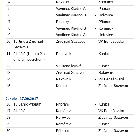
4.
Roztoky
-
Komárov
5.
Vavřinec Kladno A
-
Příbram
6.
Vavřinec Kladno B
-
Hořovice
7.
Roztoky
-
Příbram
8.
Vavřinec Kladno B
-
Komárov
9.
Vavřinec Kladno A
-
Hořovice
10.
TJ Jiskra Zruč nad
Zruč nad Sázavou
-
VK Benešovská
Sázavou
11.
2 hřiště (1 nebo 2 s
Rakovník
-
Kunice
umělým povrchem)
12.
VK Benešovská
-
Kunice
13.
Zruč nad Sázavou
-
Rakovník
14.
Rakovník
-
VK Benešovská
15.
Kunice
-
Zruč nad Sázavou
2. kolo - 17.09.2017
16.
TJ Baník Příbram
Příbram
-
Kunice
17.
3 hřiště
Komárov
-
VK Benešovská
18.
Hořovice
-
Zruč nad Sázavou
19.
Komárov
-
Kunice
20.
Příbram
-
Zruč nad Sázavou