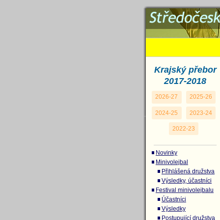
Krajský pře
Krajský přebor
2017-2018
2026-27
2025-26
2024-25
2023-24
2022-23
Novinky
Minivolejbal
Přihlášená družstva
Výsledky, účastníci
Festival minivolejbalu
Účastníci
Výsledky
Postupující družstva