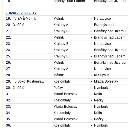
18.
Brandýs nad Labem
-
Benátky nad Jizerou
2. kolo - 17.09.2017
19.
TJ EMĚ Mělník
Mělník
-
Neratovice
20.
3 hřiště
Kralupy A
-
Brandýs nad Labem
21.
Kralupy B
-
Benátky nad Jizerou
22.
Mělník
-
Brandýs nad Labem
23.
Kralupy B
-
Neratovice
24.
Kralupy A
-
Benátky nad Jizerou
25.
Kralupy B
-
Brandýs nad Labem
26.
Mělník
-
Benátky nad Jizerou
27.
Kralupy A
-
Neratovice
28.
Mělník
-
Kralupy B
29.
TJ Sokol Kostomlaty
Kostomlaty
-
Mladá Boleslav
30.
2 hřiště
Pečky
-
Nymburk
31.
Mladá Boleslav
-
Kolín
32.
Kostomlaty
-
Pečky
33.
Mladá Boleslav
-
Nymburk
34.
Kostomlaty
-
Kolín
35.
Mladá Boleslav
-
Pečky
36.
Kostomlaty
-
Nymburk