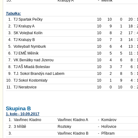
55.
Kralupy A
-
Mělník
Tabulka:
1.
TJ Spartak Pečky
10
10
0
20
:
2.
TJ Kralupy A
10
9
1
18
:
3.
SK Volejbal Kolín
10
8
2
17
:
4.
TJ Kralupy B
10
7
3
14
:
5.
Volleyball Nymburk
10
6
4
13
:
6.
TJ EMĚ Mělník
10
5
5
11
:
7.
VK Benátky nad Jizerou
10
4
6
8
:
8.
TJ AŠ Mladá Boleslav
10
3
7
6
:
9.
T.J. Sokol Brandýs nad Labem
10
2
8
5
:
10.
TJ Sokol Kostomlaty
10
1
9
4
:
11.
TJ Neratovice
10
0
10
0
:
Skupina B
1. kolo - 10.09.2017
1.
Vavřinec Kladno
Vavřinec Kladno A
-
Komárov
2.
3 hřiště
Roztoky
-
Hořovice
3.
Vavřinec Kladno B
-
Příbram