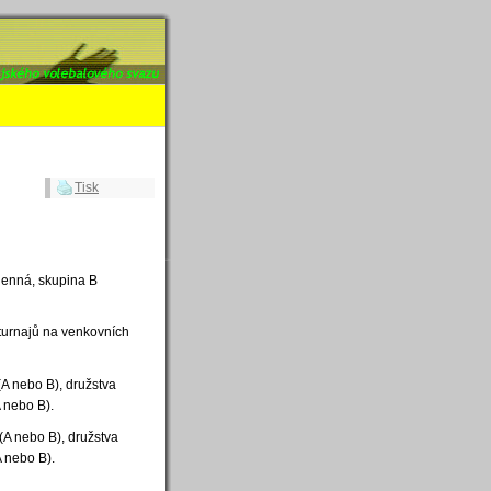
Tisk
lenná, skupina B
turnajů na venkovních
(A nebo B), družstva
A nebo B).
(A nebo B), družstva
A nebo B).