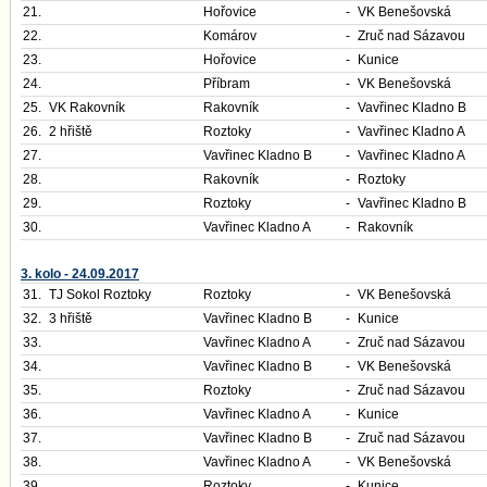
21.
Hořovice
-
VK Benešovská
22.
Komárov
-
Zruč nad Sázavou
23.
Hořovice
-
Kunice
24.
Příbram
-
VK Benešovská
25.
VK Rakovník
Rakovník
-
Vavřinec Kladno B
26.
2 hřiště
Roztoky
-
Vavřinec Kladno A
27.
Vavřinec Kladno B
-
Vavřinec Kladno A
28.
Rakovník
-
Roztoky
29.
Roztoky
-
Vavřinec Kladno B
30.
Vavřinec Kladno A
-
Rakovník
3. kolo - 24.09.2017
31.
TJ Sokol Roztoky
Roztoky
-
VK Benešovská
32.
3 hřiště
Vavřinec Kladno B
-
Kunice
33.
Vavřinec Kladno A
-
Zruč nad Sázavou
34.
Vavřinec Kladno B
-
VK Benešovská
35.
Roztoky
-
Zruč nad Sázavou
36.
Vavřinec Kladno A
-
Kunice
37.
Vavřinec Kladno B
-
Zruč nad Sázavou
38.
Vavřinec Kladno A
-
VK Benešovská
39.
Roztoky
-
Kunice