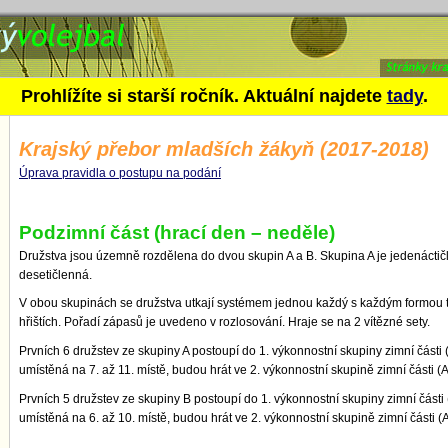
bor mladších žákyň (2017-2018)
Prohlížíte si starší ročník. Aktuální najdete
tady
.
Krajský přebor mladších žákyň (2017-2018)
Úprava pravidla o postupu na podání
Podzimní část (hrací den – neděle)
Družstva jsou územně rozdělena do dvou skupin A a B. Skupina A je jedenáctič
desetičlenná.
V obou skupinách se družstva utkají systémem jednou každý s každým formou 
hřištích. Pořadí zápasů je uvedeno v rozlosování. Hraje se na 2 vítězné sety.
Prvních 6 družstev ze skupiny A postoupí do 1. výkonnostní skupiny zimní části 
umístěná na 7. až 11. místě, budou hrát ve 2. výkonnostní skupině zimní části (
Prvních 5 družstev ze skupiny B postoupí do 1. výkonnostní skupiny zimní části 
umístěná na 6. až 10. místě, budou hrát ve 2. výkonnostní skupině zimní části (