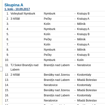
Skupina A
1. kolo - 10.09.2017
1.
Volleyball Nymburk
Nymburk
-
Kralupy B
2.
3 hřiště
Pečky
-
Kralupy A
3.
Kolín
-
Mělník
4.
Nymburk
-
Kralupy A
5.
Kolín
-
Kralupy B
6.
Pečky
-
Mělník
7.
Kolín
-
Kralupy A
8.
Nymburk
-
Mělník
9.
Pečky
-
Kralupy B
10.
Nymburk
-
Kolín
11.
TJ Sokol Brandýs nad
Brandýs nad Labem
-
Neratovice
Labem
12.
2 hřiště
Benátky nad Jizerou
-
Kostomlaty
13.
Brandýs nad Labem
-
Mladá Boleslav
14.
Neratovice
-
Kostomlaty
15.
Benátky nad Jizerou
-
Mladá Boleslav
16.
Brandýs nad Labem
-
Kostomlaty
17.
Neratovice
-
Mladá Boleslav