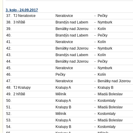
3. kolo - 24.09.2017
37.
TJ Neratovice
Neratovice
-
Pečky
38.
3 hřiště
Brandýs nad Labem
-
Nymburk
39.
Benátky nad Jizerou
-
Kolín
40.
Brandýs nad Labem
-
Pečky
41.
Neratovice
-
Kolín
42.
Benátky nad Jizerou
-
Nymburk
43.
Brandýs nad Labem
-
Kolín
44.
Benátky nad Jizerou
-
Pečky
45.
Neratovice
-
Nymburk
46.
Pečky
-
Kolín
47.
Neratovice
-
Benátky nad Jizerou
48.
TJ Kralupy
Kralupy A
-
Kralupy B
49.
2 hřiště
Mělník
-
Mladá Boleslav
50.
Kralupy A
-
Kostomlaty
51.
Kralupy B
-
Mladá Boleslav
52.
Mělník
-
Kostomlaty
53.
Kralupy A
-
Mladá Boleslav
54.
Kralupy B
-
Kostomlaty