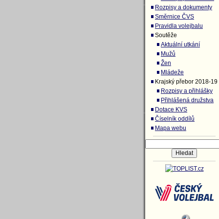
Rozpisy a dokumenty
Směrnice ČVS
Pravidla volejbalu
Soutěže
Aktuální utkání
Mužů
Žen
Mládeže
Krajský přebor 2018-19
Rozpisy a přihlášky
Přihlášená družstva
Dotace KVS
Číselník oddílů
Mapa webu