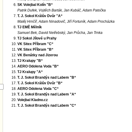
SK Volejbal Kolín "B“
Patrik Dufek, Vojtěch Barták, Jan Kubáč, Adam Patočka
T. J. Sokol Králův Dvůr "A“
Matěj Hrnčíř, Adam Ninadovič, Jiří Fortuník, Adam Procházka
TJ EMĚ Mělník
Samuel Bek, David Netřebský, Jan Průcha, Jan Trnka
TJ Sokol Jílové u Prahy
VK Sitex Příbram "C“
VK Sitex Příbram "B“
VK Benátky nad Jizerou
TJ Kralupy "B“
AERO Odolena Voda "B“
TJ Kralupy "A“
T. J. Sokol Brandýs nad Labem "B“
T. J. Sokol Králův Dvůr "B“
AERO Odolena Voda "C“
T. J. Sokol Brandýs nad Labem "A“
Volejbal Kladno.cz
T. J. Sokol Brandýs nad Labem "C“