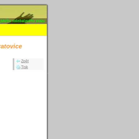
e 27.1.2018 -
ratovice
Zpět
Tisk