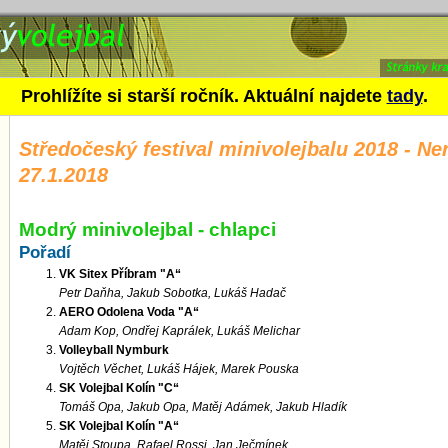
festival minivolejbalu 2018 - Neratovic
olejbal - chlapci
Prohlížíte si starší ročník. Aktuální najdete
tady
.
Středočeský festival minivolejbalu 2018 - Ne
27.1.2018
Modrý minivolejbal - chlapci
Pořadí
VK Sitex Příbram "A“
Petr Daňha, Jakub Sobotka, Lukáš Hadač
AERO Odolena Voda "A“
Adam Kop, Ondřej Kaprálek, Lukáš Melichar
Volleyball Nymburk
Vojtěch Věchet, Lukáš Hájek, Marek Pouska
SK Volejbal Kolín "C“
Tomáš Opa, Jakub Opa, Matěj Adámek, Jakub Hladík
SK Volejbal Kolín "A“
Matěj Stoupa, Rafael Rossi, Jan Ječmínek