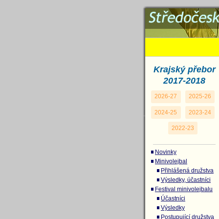
Středočeský 
Modrý miniv
Krajský přebor
2017-2018
2026-27
2025-26
2024-25
2023-24
2022-23
Novinky
Minivolejbal
Přihlášená družstva
Výsledky, účastníci
Festival minivolejbalu
Účastníci
Výsledky
Postupující družstva